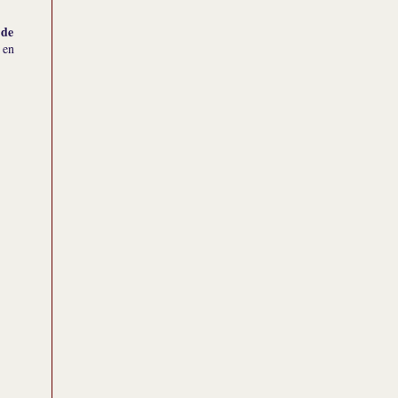
 de
 en