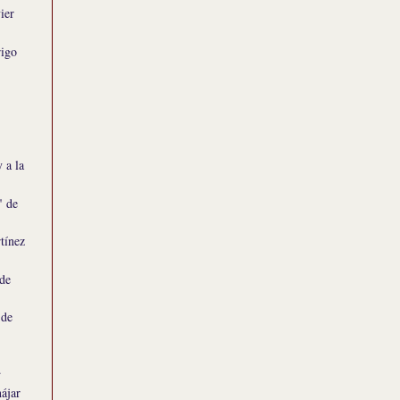
ier
rigo
 a la
" de
tínez
de
 de
.
nájar