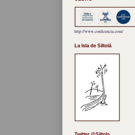
http://www.conlicencia.com/
La Isla de Siltolá
Twitter @Siltola